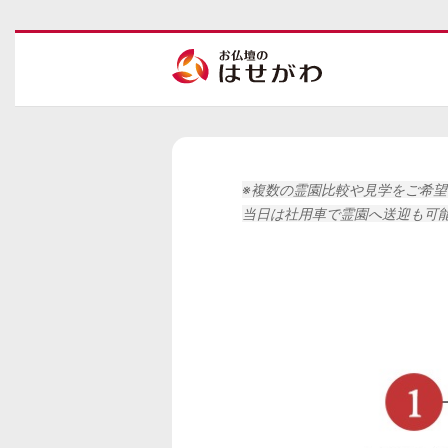
※複数の霊園比較や見学をご希
当日は社用車で霊園へ送迎も可