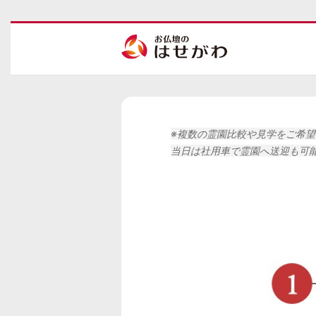
※複数の霊園比較や見学をご希
当日は社用車で霊園へ送迎も可